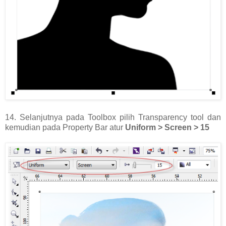
14. Selanjutnya pada Toolbox pilih Transparency tool dan
kemudian pada Property Bar atur
Uniform > Screen > 15