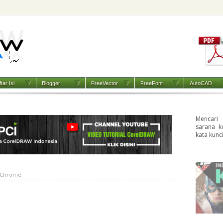
tar Isi
Blogger
FreeVector
FreeFont
AutoCAD
Mencari
sarana k
kata kunc
 Chrome