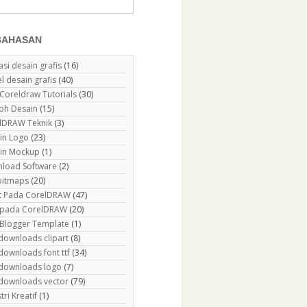
BAHASAN
asi desain grafis
(16)
el desain grafis
(40)
 Coreldraw Tutorials
(30)
oh Desain
(15)
lDRAW Teknik
(3)
in Logo
(23)
in Mockup
(1)
load Software
(2)
 bitmaps
(20)
ct Pada CorelDRAW
(47)
r pada CorelDRAW
(20)
 Blogger Template
(1)
 downloads clipart
(8)
downloads font ttf
(34)
 downloads logo
(7)
 downloads vector
(79)
tri Kreatif
(1)