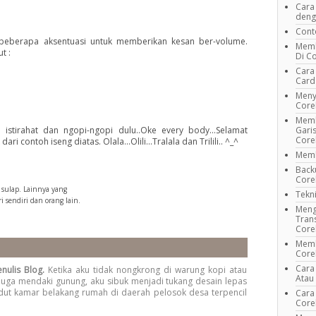
Cara
deng
Cont
 beberapa aksentuasi untuk memberikan kesan ber-volume.
Memb
t :
Di C
Cara
Card
Meny
Cor
Memb
 istirahat dan ngopi-ngopi dulu..Oke every body...Selamat
Garis
Cor
 contoh iseng diatas. Olala...Olili...Tralala dan Trilili.. ^_^
Memb
Back
Core
sulap. Lainnya yang
Tekn
 sendiri dan orang lain.
Meng
Tran
Cor
Memb
Cor
Cara
enulis Blog.
Ketika aku tidak nongkrong di warung kopi atau
Atau
juga mendaki gunung, aku sibuk menjadi tukang desain lepas
dut kamar belakang rumah di daerah pelosok desa terpencil
Cara
Cor