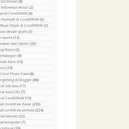
rasi Desain
(8)
 Indonesia vector
(2)
enal CorelDRAW
(6)
 Perintah di CorelDRAW
(5)
fikasi Objek di CorelDRAW
(2)
asi desain grafis
(3)
h warna
(13)
etakan dan Sablon
(25)
egi Bisnis
(2)
erkategori
(9)
late kaos
(10)
box
(10)
 Corel Photo Paint
(8)
 ngeblog di blogger
(88)
rial 3ds Max
(17)
rial AutoCAD
(7)
rial CorelDRAW
(10)
ial coreldraw dasar
(205)
rial coreldraw pemula
(224)
ial Internet
(22)
rial komputer
(7)
 tutorial
(39)