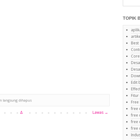
TOPIK 
aplik
artik
Best
Cont
Core
Desa
Desa
Down
Edit
Effe
Fitu
m langsung dihapus
Free
free
Δ
Lawas →
free 
free
free
Indus