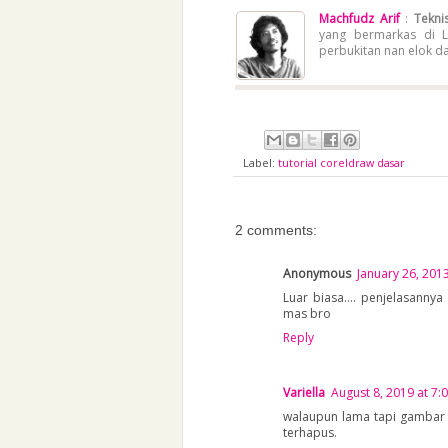
Machfudz Arif
:
Teknis
yang bermarkas di L
perbukitan nan elok d
Label:
tutorial coreldraw dasar
2 comments:
Anonymous
January 26, 201
Luar biasa.... penjelasanny
mas bro
Reply
Variella
August 8, 2019 at 7:
walaupun lama tapi gambar d
terhapus.