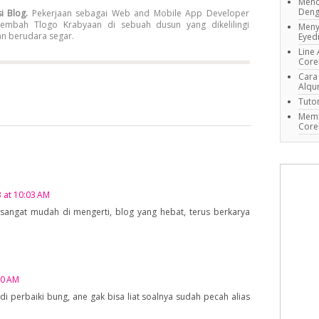
Menc
Deng
i Blog.
Pekerjaan sebagai Web and Mobile App Developer
embah Tlogo Krabyaan di sebuah dusun yang dikelilingi
Meny
an berudara segar.
Eyed
Line 
Cor
Cara
Alqu
Tuto
Memb
Cor
3 at 10:03 AM
a sangat mudah di mengerti, blog yang hebat, terus berkarya
00 AM
i perbaiki bung, ane gak bisa liat soalnya sudah pecah alias