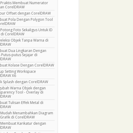
 Praktis Membuat Numerator
an CorelDRAW
our Offset dengan CorelDRAW
uat Pola Dengan Polygon Tool
orelDRAW
 Potong Foto Sekaligus Untuk ID
 di CorelDRAW
eleksi Objek Tanpa Warna di
elDRAW
uat Dua Lingkaran Dengan
 Putus-putus Sejajar di
elDRAW
uat Kolase Dengan CorelDRAW
up Setting Workspace
lDRAW X6
ik Splash dengan CorelDRAW
ubah Warna Objek dengan
sparency Tool - Overlay di
elDRAW
uat Tulisan Effek Metal di
elDRAW
 Mudah Menambahkan Diagram
 Grafik di CorelDRAW
 Membuat Karikatur dengan
elDRAW