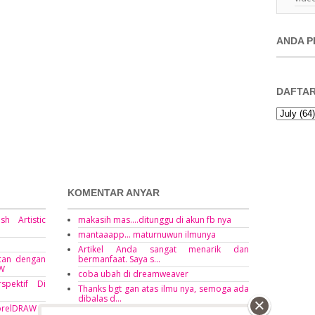
ANDA P
DAFTAR
KOMENTAR ANYAR
h Artistic
makasih mas....ditunggu di akun fb nya
mantaaapp... maturnuwun ilmunya
Artikel Anda sangat menarik dan
Scan dengan
bermanfaat. Saya s...
AW
coba ubah di dreamweaver
spektif Di
Thanks bgt gan atas ilmu nya, semoga ada
dibalas d...
×
CorelDRAW