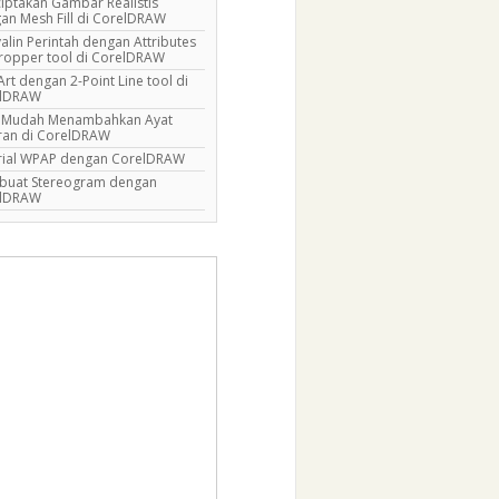
iptakan Gambar Realistis
an Mesh Fill di CorelDRAW
alin Perintah dengan Attributes
ropper tool di CorelDRAW
Art dengan 2-Point Line tool di
elDRAW
 Mudah Menambahkan Ayat
ran di CorelDRAW
rial WPAP dengan CorelDRAW
uat Stereogram dengan
elDRAW