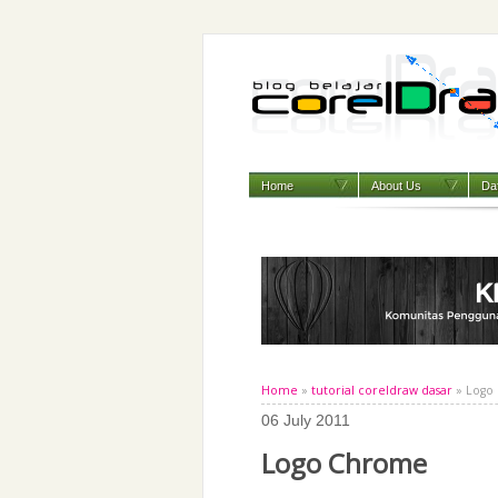
Home
About Us
Daf
Home
»
tutorial coreldraw dasar
» Logo
06 July 2011
Logo Chrome