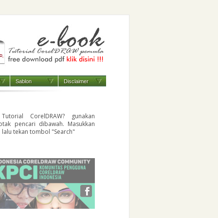
Sablon
Disclaimer
 Tutorial CorelDRAW? gunakan
otak pencari dibawah. Masukkan
i lalu tekan tombol "Search"