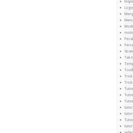
Inspi
Logo
Meng
Menu
Modi
motiv
Peca
Perc
Strat
Tak t
Temp
Tool
Trick
Trick
Tuto
Tuto
Tuto
tutor
tuto
Tutor
tuto
video