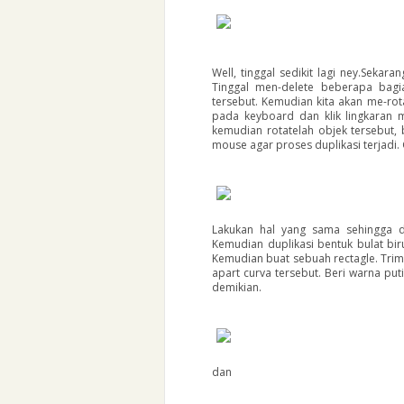
Well, tinggal sedikit lagi ney.Seka
Tinggal men-delete beberapa bagi
tersebut. Kemudian kita akan me-rotat
pada keyboard dan klik lingkaran m
kemudian rotatelah objek tersebut, 
mouse agar proses duplikasi terjadi.
Lakukan hal yang sama sehingga d
Kemudian duplikasi bentuk bulat biru
Kemudian buat sebuah rectagle. Trim
apart curva tersebut. Beri warna put
demikian.
dan