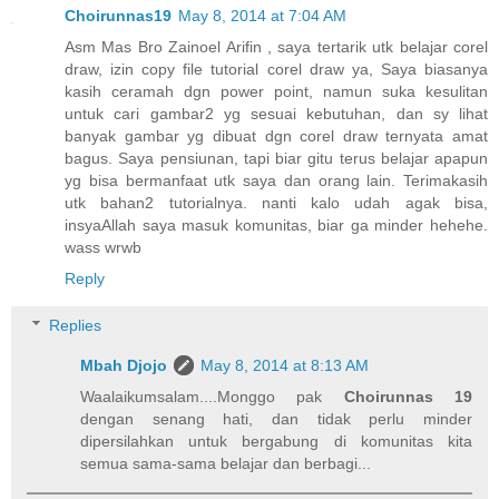
Choirunnas19
May 8, 2014 at 7:04 AM
Asm Mas Bro Zainoel Arifin , saya tertarik utk belajar corel
draw, izin copy file tutorial corel draw ya, Saya biasanya
kasih ceramah dgn power point, namun suka kesulitan
untuk cari gambar2 yg sesuai kebutuhan, dan sy lihat
banyak gambar yg dibuat dgn corel draw ternyata amat
bagus. Saya pensiunan, tapi biar gitu terus belajar apapun
yg bisa bermanfaat utk saya dan orang lain. Terimakasih
utk bahan2 tutorialnya. nanti kalo udah agak bisa,
insyaAllah saya masuk komunitas, biar ga minder hehehe.
wass wrwb
Reply
Replies
Mbah Djojo
May 8, 2014 at 8:13 AM
Waalaikumsalam....Monggo pak
Choirunnas 19
dengan senang hati, dan tidak perlu minder
dipersilahkan untuk bergabung di komunitas kita
semua sama-sama belajar dan berbagi...