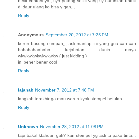
bthik contohnya,, sya potong sdikit yang sy butuhkan untuk
di daur ulang ko bisa y gan,,,
Reply
Anonymous
September 20, 2012 at 7:25 PM
keren busung sumpah,,, asli mantap ini yang gua cari cari
hahahahaahaha kejahatan dunia maya
wkwkwkwkwkwkwkw ( just kidding )
ini bener bener cool
Reply
lajanak
November 7, 2012 at 7:48 PM
langkah terakhir ga mau warna kyak stempel betulan
Reply
Unknown
November 28, 2012 at 11:08 PM
tapi bakal ktahuan gak? kan stempel yg asli tu pake tinta...