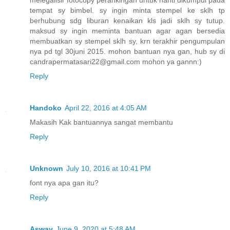
melegalisir fotocopy perankingan untuk nanti dikumpul pada
tempat sy bimbel. sy ingin minta stempel ke sklh tp
berhubung sdg liburan kenaikan kls jadi sklh sy tutup.
maksud sy ingin meminta bantuan agar agan bersedia
membuatkan sy stempel sklh sy, krn terakhir pengumpulan
nya pd tgl 30juni 2015. mohon bantuan nya gan, hub sy di
candrapermatasari22@gmail.com mohon ya gannn:)
Reply
Handoko
April 22, 2016 at 4:05 AM
Makasih Kak bantuannya sangat membantu
Reply
Unknown
July 10, 2016 at 10:41 PM
font nya apa gan itu?
Reply
Asway
June 9, 2020 at 5:48 AM