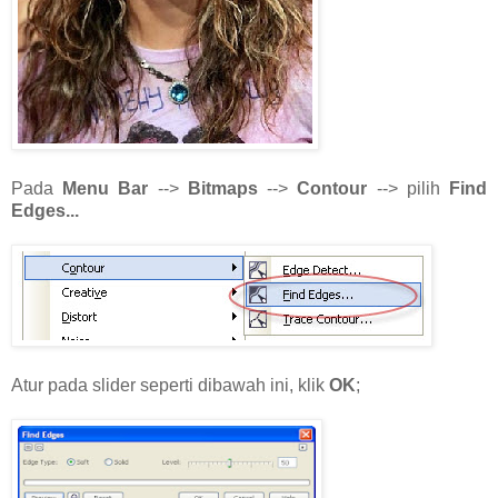
Pada
Menu Bar
-->
Bitmaps
-->
Contour
--> pilih
Find
Edges...
Atur pada slider seperti dibawah ini, klik
OK
;