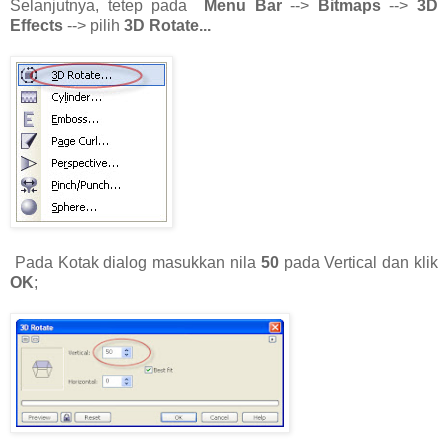
Selanjutnya, tetep pada
Menu Bar
-->
Bitmaps
-->
3D
Effects
--> pilih
3D Rotate...
Pada Kotak dialog masukkan nila
50
pada Vertical dan klik
OK
;