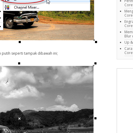
Perin
Cor
Meng
Cor
Engra
Cor
Memb
Blur
Up &
Cara
Cor
putih seperti tampak dibawah ini;