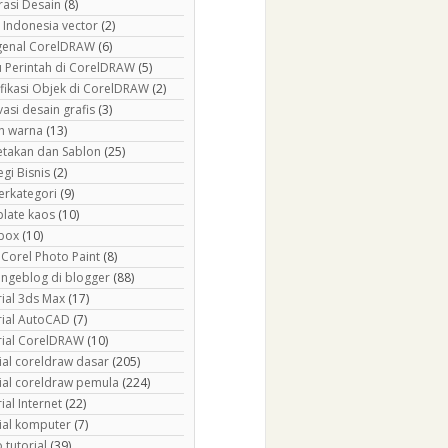
rasi Desain
(8)
 Indonesia vector
(2)
enal CorelDRAW
(6)
 Perintah di CorelDRAW
(5)
fikasi Objek di CorelDRAW
(2)
asi desain grafis
(3)
h warna
(13)
etakan dan Sablon
(25)
egi Bisnis
(2)
erkategori
(9)
late kaos
(10)
box
(10)
 Corel Photo Paint
(8)
 ngeblog di blogger
(88)
rial 3ds Max
(17)
rial AutoCAD
(7)
rial CorelDRAW
(10)
ial coreldraw dasar
(205)
rial coreldraw pemula
(224)
ial Internet
(22)
rial komputer
(7)
 tutorial
(39)