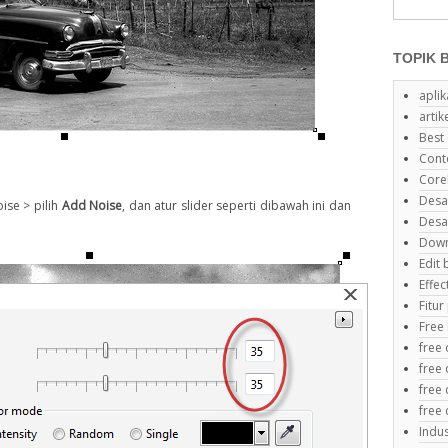
TOPIK 
aplik
artik
Best
Cont
Core
Desa
ise > pilih
Add Noise
, dan atur slider seperti dibawah ini dan
Desa
Down
Edit
Effe
Fitu
Free
free
free 
free
free
Indus