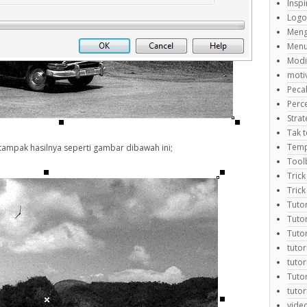
Inspi
Logo
Meng
Menu
Modi
motiv
Peca
Perc
Strat
Tak t
Temp
 tampak hasilnya seperti gambar dibawah ini;
Tool
Trick
Trick
Tuto
Tuto
Tuto
tutor
tuto
Tutor
tuto
video