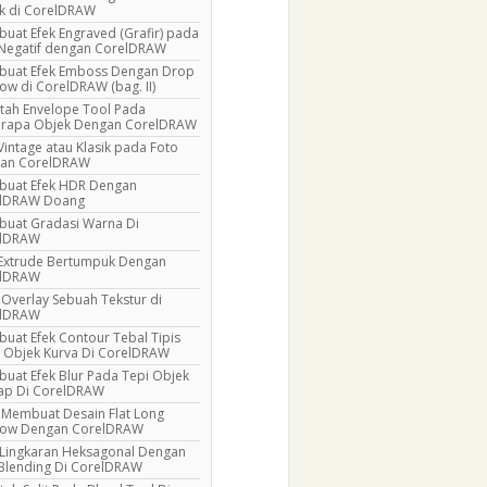
k di CorelDRAW
uat Efek Engraved (Grafir) pada
 Negatif dengan CorelDRAW
uat Efek Emboss Dengan Drop
ow di CorelDRAW (bag. II)
ntah Envelope Tool Pada
rapa Objek Dengan CorelDRAW
Vintage atau Klasik pada Foto
an CorelDRAW
uat Efek HDR Dengan
lDRAW Doang
uat Gradasi Warna Di
elDRAW
 Extrude Bertumpuk Dengan
elDRAW
 Overlay Sebuah Tekstur di
elDRAW
uat Efek Contour Tebal Tipis
 Objek Kurva Di CorelDRAW
uat Efek Blur Pada Tepi Objek
ap Di CorelDRAW
 Membuat Desain Flat Long
ow Dengan CorelDRAW
 Lingkaran Heksagonal Dengan
 Blending Di CorelDRAW