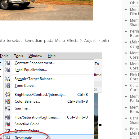
Obje
Memb
Film
Memb
Shad
Peri
Bebe
oto tersebut, kemudian pada Menu Effects > Adjust > pilih
Efek 
deng
Memb
Core
Memb
Cor
Efek
Cor
Cara
Cor
Memb
Pada
Memb
Bitm
Cara
Shad
Pola
Efek