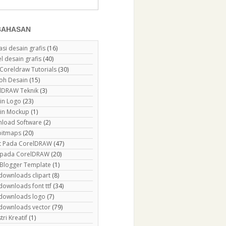
BAHASAN
asi desain grafis
(16)
el desain grafis
(40)
 Coreldraw Tutorials
(30)
oh Desain
(15)
lDRAW Teknik
(3)
in Logo
(23)
in Mockup
(1)
load Software
(2)
 bitmaps
(20)
ct Pada CorelDRAW
(47)
r pada CorelDRAW
(20)
 Blogger Template
(1)
 downloads clipart
(8)
downloads font ttf
(34)
 downloads logo
(7)
 downloads vector
(79)
tri Kreatif
(1)