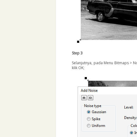
Step 3
Selanjutnya, pada Menu Bitmaps > No
klik OK;