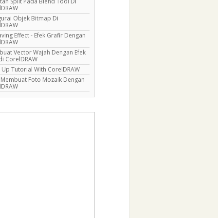
tah Split Pada Blend Tool Di
elDRAW
urai Objek Bitmap Di
elDRAW
ving Effect - Efek Grafir Dengan
elDRAW
uat Vector Wajah Dengan Efek
 di CorelDRAW
 Up Tutorial With CorelDRAW
 Membuat Foto Mozaik Dengan
elDRAW