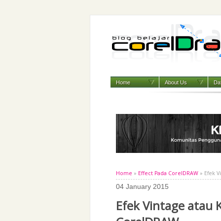
Home
About Us
Daf
Home
»
Effect Pada CorelDRAW
» Efek V
04 January 2015
Efek Vintage atau 