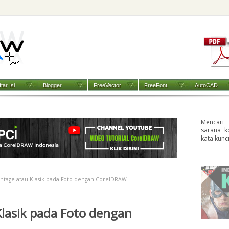
tar Isi
Blogger
FreeVector
FreeFont
AutoCAD
Mencari
sarana k
kata kunc
intage atau Klasik pada Foto dengan CorelDRAW
Klasik pada Foto dengan