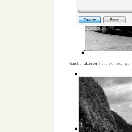
Gambar akan terlihat efek noise-nya,