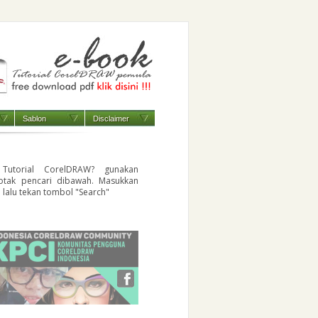
Sablon
Disclaimer
 Tutorial CorelDRAW? gunakan
otak pencari dibawah. Masukkan
i lalu tekan tombol "Search"