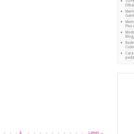
10 P
Diba
Memb
Gam
Mema
Plus 
Modi
Blog
Redi
Cust
Cara
pada
Δ
Lawas →