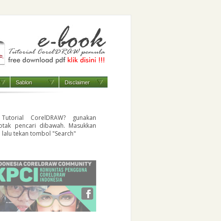
Sablon
Disclaimer
 Tutorial CorelDRAW? gunakan
otak pencari dibawah. Masukkan
i lalu tekan tombol "Search"