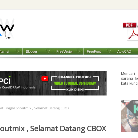
tar Isi
Blogger
FreeVector
FreeFont
AutoCAD
Mencari
sarana k
kata kunc
at Tinggal Shoutmix , Selamat Datang CBOX
houtmix , Selamat Datang CBOX