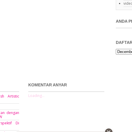
video
ANDA P
DAFTAR
KOMENTAR ANYAR
Loading...
h Artistic
Scan dengan
AW
spektif Di