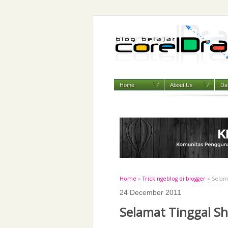
Home
About Us
Daf
Home
»
Trick ngeblog di blogger
» Selam
24 December 2011
Selamat Tinggal S