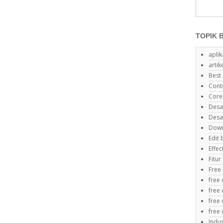
TOPIK 
aplik
artik
Best
Cont
Core
Desa
Desa
Down
Edit
Effe
Fitu
Free
free
free 
free
free
Indus