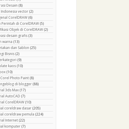
rasi Desain
(8)
 Indonesia vector
(2)
enal CorelDRAW
(6)
 Perintah di CorelDRAW
(5)
fikasi Objek di CorelDRAW
(2)
asi desain grafis
(3)
h warna
(13)
etakan dan Sablon
(25)
egi Bisnis
(2)
erkategori
(9)
late kaos
(10)
box
(10)
 Corel Photo Paint
(8)
 ngeblog di blogger
(88)
rial 3ds Max
(17)
rial AutoCAD
(7)
rial CorelDRAW
(10)
ial coreldraw dasar
(205)
rial coreldraw pemula
(224)
ial Internet
(22)
rial komputer
(7)