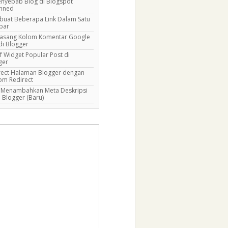
enyebab Blog di Blogspot
nned
uat Beberapa Link Dalam Satu
bar
sang Kolom Komentar Google
di Blogger
f Widget Popular Post di
ger
rect Halaman Blogger dengan
om Redirect
 Menambahkan Meta Deskripsi
 Blogger (Baru)