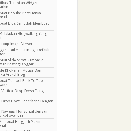
fikasi Tampilan Widget
ithin
uat Popular Post Hanya
nail
uat Blog Semudah Membuat
 Melakukan Blogwalking Yang
if
Popup Image Viewer
anti Bullet List Image Default
ger
uat Slide Show Gambar di
man Posting Blogger
ble Klik Kanan Mouse Dan
ksi Artikel Blog
uat Tombol Back To Top
yang
 Vertical Drop Down Dengan
 Drop Down Sederhana Dengan
 Navigasi Horizontal dengan
e Rollover CSS
 Membuat Blog Jadi Makin
enal