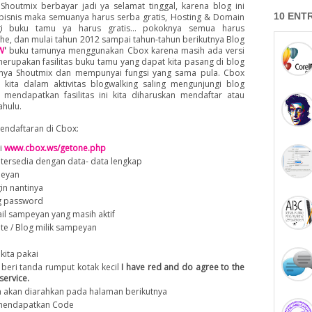
Shoutmix berbayar jadi ya selamat tinggal, karena blog ini
10 ENT
bisnis maka semuanya harus serba gratis, Hosting & Domain
agi buku tamu ya harus gratis... pokoknya semua harus
hehehe, dan mulai tahun 2012 sampai tahun-tahun berikutnya Blog
W
'
buku tamunya menggunakan Cbox karena masih ada versi
erupakan fasilitas buku tamu yang dapat kita pasang di blog
aknya Shoutmix dan mempunyai fungsi yang sama pula. Cbox
kita dalam aktivitas blogwalking saling mengunjungi blog
 mendapatkan fasilitas ini kita diharuskan mendaftar atau
dahulu.
pendaftaran di Cbox:
ni
www.cbox.ws/getone.php
 tersedia dengan data- data lengkap
eyan
in nantinya
g password
il sampeyan yang masih aktif
te / Blog milik sampeyan
ita pakai
 beri tanda rumput kotak kecil
I have red and do agree to the
service.
akan diarahkan pada halaman berikutnya
mendapatkan Code