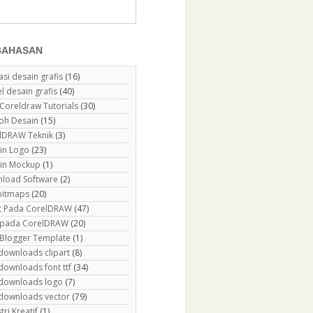
BAHASAN
asi desain grafis
(16)
el desain grafis
(40)
 Coreldraw Tutorials
(30)
oh Desain
(15)
lDRAW Teknik
(3)
in Logo
(23)
in Mockup
(1)
load Software
(2)
 bitmaps
(20)
ct Pada CorelDRAW
(47)
r pada CorelDRAW
(20)
 Blogger Template
(1)
 downloads clipart
(8)
downloads font ttf
(34)
 downloads logo
(7)
 downloads vector
(79)
tri Kreatif
(1)