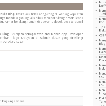
Modi
LinkW
Memb
Tumb
enulis Blog.
Ketika aku tidak nongkrong di warung kopi atau
juga mendaki gunung, aku sibuk menjadi tukang desain lepas
Memb
dut kamar belakang rumah di daerah pelosok desa terpencil
Kopi
Tips
Efekt
i Blog.
Pekerjaan sebagai Web and Mobile App Developer
CSS 
embah Tlogo Krabyaan di sebuah dusun yang dikelilingi
Mengg
an berudara segar.
Blog
Memb
Hala
Disa
Prote
Memb
Mela
Menu
CSS
Menu
CSS
Menu
Imag
Kiat
m langsung dihapus
Terk