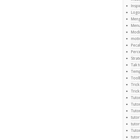
Inspi
Logo
Meng
Menu
Modi
motiv
Peca
Perc
Strat
Tak t
Temp
Tool
Trick
Trick
Tuto
Tuto
Tuto
tutor
tuto
Tutor
tuto