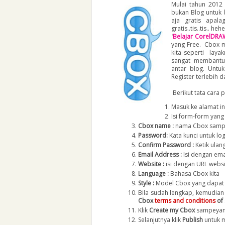
Mulai tahun 2012 
bukan Blog untuk 
aja gratis apal
gratis..tis..tis.. 
'
Belajar CorelDRA
yang Free. Cbox m
kita seperti lay
sangat membantu 
antar blog. Untuk
Register terlebih 
Berikut tata cara 
Masuk ke alamat i
Isi form-form yang
Cbox name :
nama Cbox samp
Password:
Kata kunci untuk log
Confirm Password :
Ketik ulan
Email Address :
Isi dengan ema
Website :
isi dengan URL websi
Language :
Bahasa Cbox kita
Style :
Model Cbox yang dapat k
Bila sudah lengkap, kemudian
Cbox
terms and conditions
of 
Klik
Create my Cbox
sampeyan 
Selanjutnya klik
Publish
untuk 