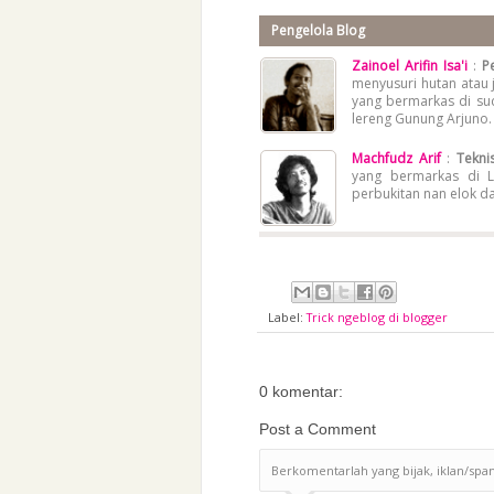
Pengelola Blog
Zainoel Arifin Isa'i
:
P
menyusuri hutan atau 
yang bermarkas di su
lereng Gunung Arjuno.
Machfudz Arif
:
Teknis
yang bermarkas di L
perbukitan nan elok d
Label:
Trick ngeblog di blogger
0 komentar:
Post a Comment
Berkomentarlah yang bijak, iklan/spa