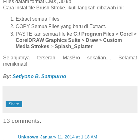
Files dalam format CMX, 30 kb
Cara Instal file Brush Stroke, ikuti langkah dibawah ini:
Extract semua Files.
COPY Semua Files yang baru di Extract.
PASTE kan semua file ke
C:/ Program Files
>
Corel
>
CorelDRAW
Graphics Suite
>
Draw
>
Custom
Media Strokes
>
Splash_Splatter
Selanjutnya terserah MasBro sekalian.... Selamat
menikmati!
By:
Setiyono B. Sampurno
Share
13 comments:
Unknown
January 11, 2014 at 1:18 AM