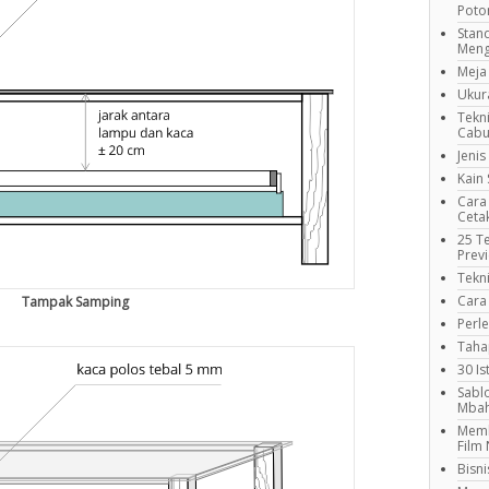
Poto
Stan
Meng
Meja
Ukur
Tekn
Cabu
Jeni
Kain
Cara
Ceta
25 Te
Prev
Tekni
Cara
Tampak Samping
Perl
Taha
30 Is
Sabl
Mbah
Memb
Film
Bisn