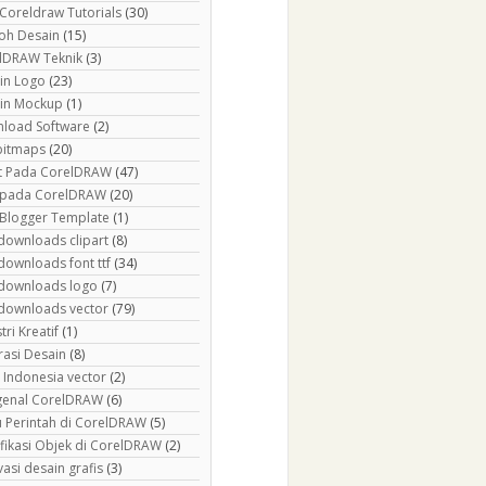
 Coreldraw Tutorials
(30)
oh Desain
(15)
lDRAW Teknik
(3)
in Logo
(23)
in Mockup
(1)
load Software
(2)
 bitmaps
(20)
ct Pada CorelDRAW
(47)
r pada CorelDRAW
(20)
 Blogger Template
(1)
 downloads clipart
(8)
downloads font ttf
(34)
 downloads logo
(7)
 downloads vector
(79)
tri Kreatif
(1)
rasi Desain
(8)
 Indonesia vector
(2)
enal CorelDRAW
(6)
 Perintah di CorelDRAW
(5)
fikasi Objek di CorelDRAW
(2)
asi desain grafis
(3)