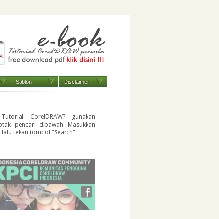
Sablon
Disclaimer
 Tutorial CorelDRAW? gunakan
otak pencari dibawah. Masukkan
i lalu tekan tombol "Search"