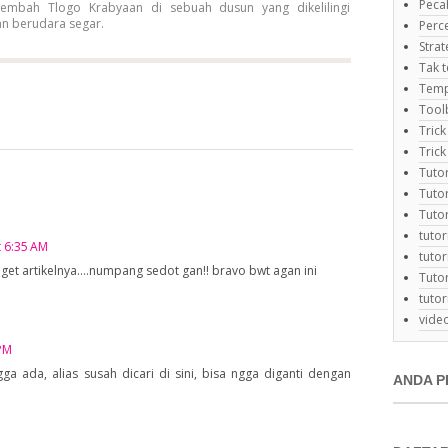
Peca
embah Tlogo Krabyaan di sebuah dusun yang dikelilingi
an berudara segar.
Perc
Strat
Tak t
Temp
Tool
Trick
Trick
Tuto
Tuto
Tuto
tutor
t 6:35 AM
tuto
t artikelnya....numpang sedot gan!! bravo bwt agan ini
Tutor
tuto
video
 PM
a ada, alias susah dicari di sini, bisa ngga diganti dengan
ANDA P