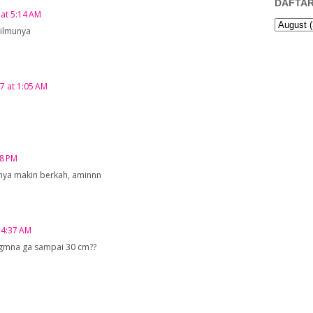
DAFTAR
at 5:14 AM
ilmunya
17 at 1:05 AM
38 PM
nya makin berkah, aminnn
 4:37 AM
 gmna ga sampai 30 cm??