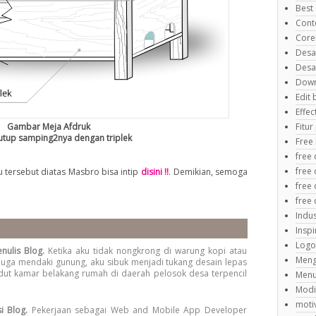
Best
Cont
Core
Desa
Desa
Down
Edit
Effe
Gambar Meja Afdruk
Fitu
utup samping2nya dengan triplek
Free
free
free 
tersebut diatas Masbro bisa intip
disini !!
. Demikian, semoga
free
free
Indus
Inspi
Logo
enulis Blog.
Ketika aku tidak nongkrong di warung kopi atau
Meng
juga mendaki gunung, aku sibuk menjadi tukang desain lepas
dut kamar belakang rumah di daerah pelosok desa terpencil
Menu
Modi
motiv
i Blog.
Pekerjaan sebagai Web and Mobile App Developer