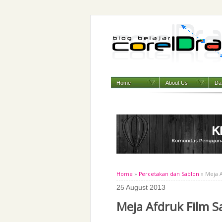
Home
About Us
Daf
Home
»
Percetakan dan Sablon
» Meja A
25 August 2013
Meja Afdruk Film S