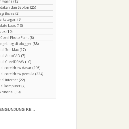
h warna
(13)
etakan dan Sablon
(25)
egi Bisnis
(2)
erkategori
(9)
late kaos
(10)
box
(10)
 Corel Photo Paint
(8)
 ngeblog di blogger
(88)
rial 3ds Max
(17)
rial AutoCAD
(7)
rial CorelDRAW
(10)
ial coreldraw dasar
(205)
rial coreldraw pemula
(224)
ial Internet
(22)
rial komputer
(7)
 tutorial
(39)
ENGUNJUNG KE ..