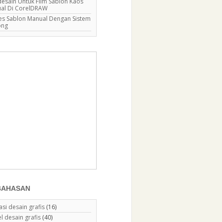
esain Untuk Film Sablon Kaos
al Di CorelDRAW
es Sablon Manual Dengan Sistem
ong
BAHASAN
asi desain grafis
(16)
el desain grafis
(40)