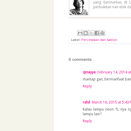
yang bermarkas di L
perbukitan nan elok d
Label:
Percetakan dan Sablon
6 comments:
qinayya
February 14, 2014 a
mantap gan, bermanfaat bange
Reply
rahil
March 16, 2015 at 5:43
Kalau lampu neon TL nya ngg
lampu lain?
Reply