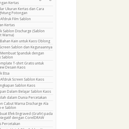
ngan Kertas
dar Ukuran Kertas dan Cara
hitung Potongan
 Afdruk Film Sablon
an Kertas
ik Sablon Discharge (Sablon
t Warna)
s Bahan Kain untuk Kaos Oblong
 Screen Sablon dan Kegunaannya
 Membuat Spanduk dengan
k Sablon
mplate T-shirt Gratis untuk
iew Desain Kaos
k Etsa
 Afdruk Screen Sablon Kaos
engkapan Sablon Kaos
pan Dalam Belajar Sablon Kaos
tilah dalam Dunia Percetakan
on Cabut Warna Discharge Ala
-e Sablon
uat Efek Engraved (Grafir) pada
 Negatif dengan CorelDRAW
is Percetakan