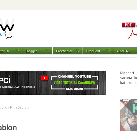
tar Isi
Blogger
FreeVector
FreeFont
AutoCAD
Mencari
sarana k
kata kunc
fdruk Film Sablon
ablon